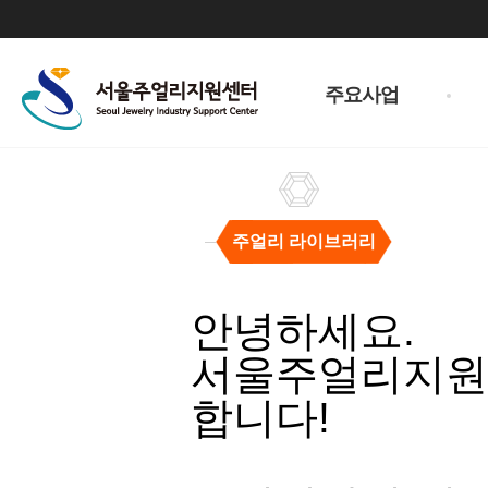
주
메
주요사업
뉴
주얼리 라이브러리
주
얼
안녕하세요.
리
라
서울주얼리지원센
이
브
합니다!
러
리