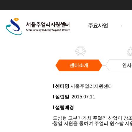
주
메
주요사업
뉴
센터소개
인사
센
터
l 센터명
서울주얼리지원센터
소
개
l 설립일
2015.07.11
l 설립배경
도심형 고부가가치 주얼리 산업이 창조경
·창업 지원을 통하여 주얼리 원스탑 지