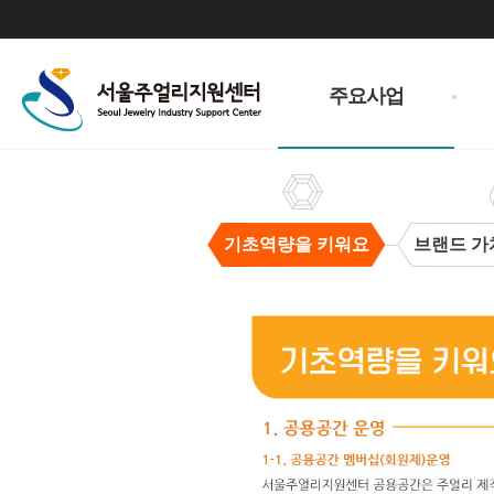
주
메
주요사업
뉴
기초역량을 키워요
브랜드 가
기
초
역
량
을
키
워
요