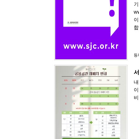
기
w
이
합
등록
서
내
이
비