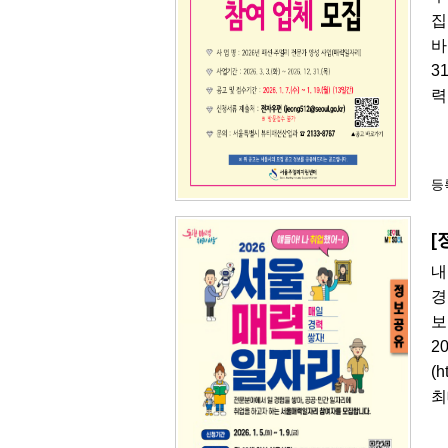
집
바
3
력
등록
[
내
경
보
2
(
최