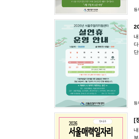
등록
2
내
다
단
등록
[
내
부