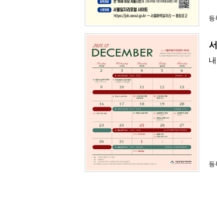
등록
서
내
등록