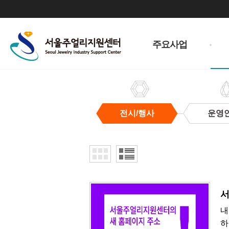
주
메
주요사업
뉴
전시/행사
운영
전
시/
행
사
서
내
하