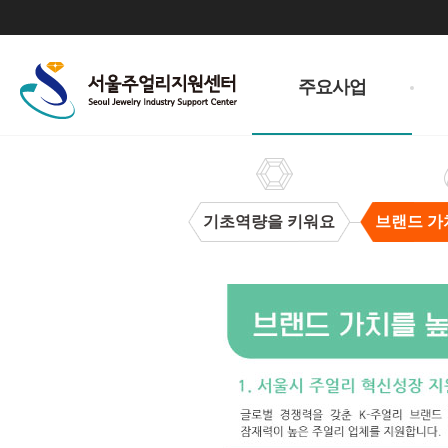
주
메
주요사업
뉴
기초역량을 키워요
브랜드 가
브
랜
드
가
치
을
높
여
요