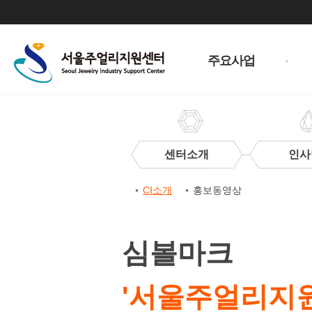
주
메
주요사업
뉴
센터소개
인사
센
CI소개
홍보동영상
터
CI
CI
소
심볼마크
개
'서울주얼리지